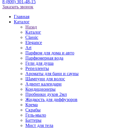
8 (800) 301-48-15
Заказать звонок
Главная
Каталог
Назад
Каталог
Classic
Elegance
Art
Парфюм для дома и авто
Парфюмерная вода
Гели для душа
Репелленты
Ароматы для бани и сауны
Шампуни для волос
Адвент календари
Кондиционеры
Пробники духов 2мл
Жидкость для диффузоров
Крема
Скрабы
Гель-мыло
Баттеры
Мист для тела