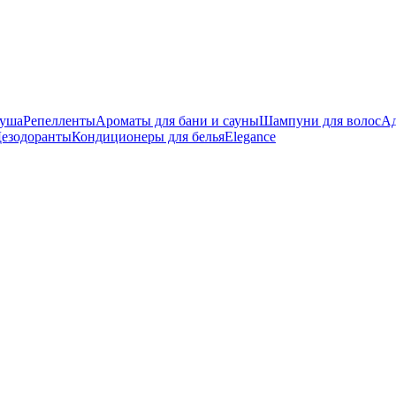
душа
Репелленты
Ароматы для бани и сауны
Шампуни для волос
Ад
езодоранты
Кондиционеры для белья
Elegance