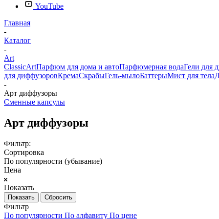
YouTube
Главная
-
Каталог
-
Art
Classic
Art
Парфюм для дома и авто
Парфюмерная вода
Гели для 
для диффузоров
Крема
Скрабы
Гель-мыло
Баттеры
Мист для тела
Д
-
Арт диффузоры
Сменные капсулы
Арт диффузоры
Фильтр:
Сортировка
По популярности (убывание)
Цена
Показать
Сбросить
Фильтр
По популярности
По алфавиту
По цене