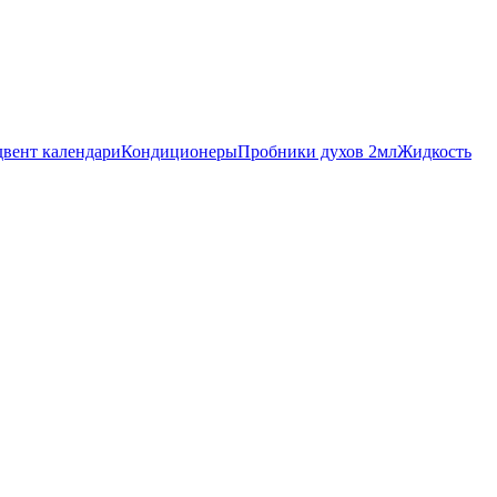
вент календари
Кондиционеры
Пробники духов 2мл
Жидкость