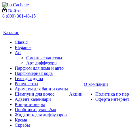
Войти
8 (800) 301-48-15
Каталог
Classic
Elegance
Art
Сменные капсулы
Арт диффузоры
Парфюм для дома и авто
Парфюмерная вода
Гели для душа
Репелленты
О компании
Ароматы для бани и сауны
Шампуни для волос
Акции
Политика по пе
Адвент календари
Оферта интернет
Кондиционеры
Пробники духов 2мл
Жидкость для диффузоров
Крема
Скрабы