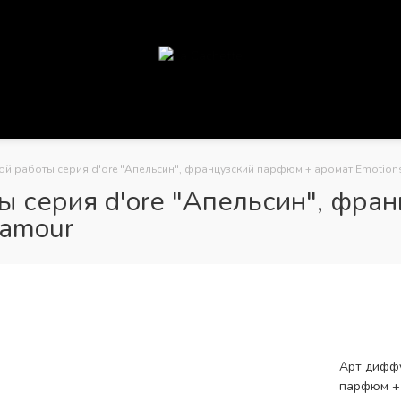
й работы серия d'ore "Апельсин", французский парфюм + аромат Emotion
 серия d'ore "Апельсин", фран
'amour
Арт диффу
парфюм + 