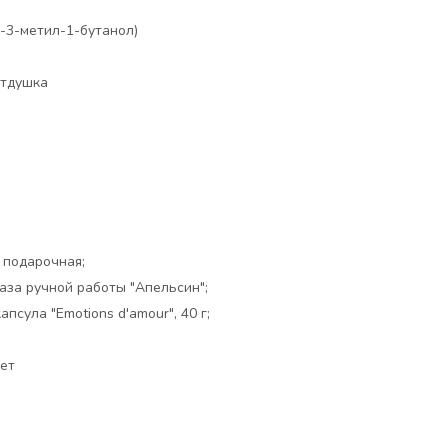
-3-метил-1-бутанол)
тдушка
:
 подарочная;
аза ручной работы "Апельсин";
псула "Emotions d'amour", 40 г;
ет