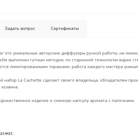
Задать вопрос
Сертификаты
 d'or это уникальные авторские диффузоры ручной работы, не имею
tte выполнен гутным методом, по старинной технологии варке ст
ются лимитированными тиражами, работа каждого мастера уникал
 набор La Cachette сделает своего владельца, обладателем прои
 хозяина.
удожественное изделие и сменную капсулу аромата с палочками.
жижи: