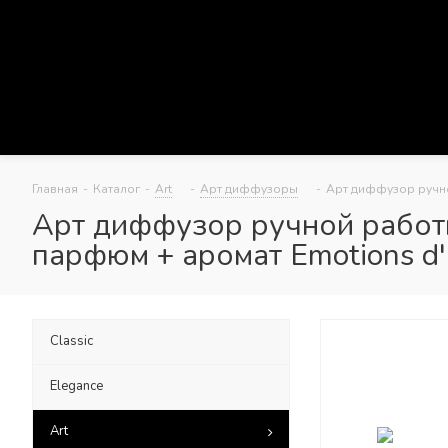
Главная
-
Каталог
-
Art
-
Арт диффузоры
-
Арт диффузор ручно
Арт диффузор ручной работы
парфюм + аромат Emotions d
Classic
Elegance
Art