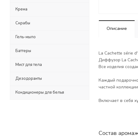
Крема
Скрабы
Описание
Гель-мыло
Баттеры
La Cachette série
Диффузор La Cache
Мист для тела
Все изделия созда
Дезодоранты
Каждый подарочной
частной коллекции
Кондиционеры для белья
Включает в себя х
Состав арома