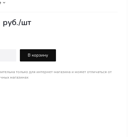
е
0
руб.
/шт
В корзину
вительна только для интернет-магазина и может отличаться от
ичных магазинах