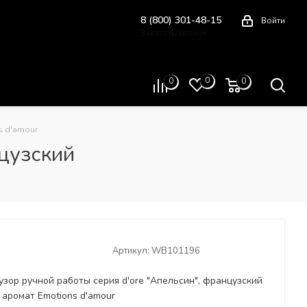
8 (800) 301-48-15
Войти
Заказать звонок
Схема проезда
0
0
0
s d'amour
цузский
Артикул:
WB101196
зор ручной работы серия d'ore "Апельсин", французский
аромат Emotions d'amour