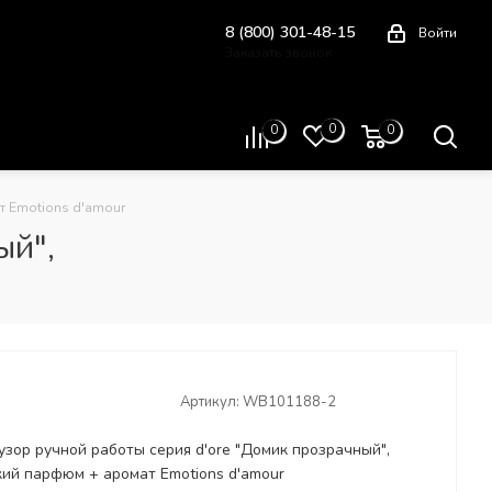
8 (800) 301-48-15
Войти
Заказать звонок
Схема проезда
0
0
0
т Emotions d'amour
ый",
Артикул:
WB101188-2
зор ручной работы серия d'ore "Домик прозрачный",
ий парфюм + аромат Emotions d'amour