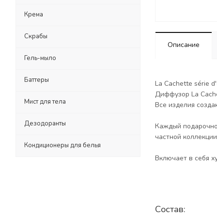
Крема
Скрабы
Описание
Гель-мыло
Баттеры
La Cachette série
Диффузор La Cache
Мист для тела
Все изделия созда
Дезодоранты
Каждый подарочной
частной коллекции
Кондиционеры для белья
Включает в себя х
Состав: