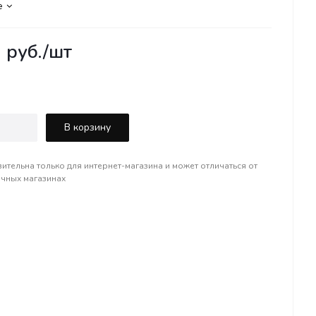
е
0
руб.
/шт
В корзину
вительна только для интернет-магазина и может отличаться от
ичных магазинах