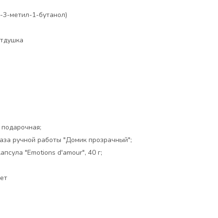
-3-метил-1-бутанол)
тдушка
:
 подарочная;
аза ручной работы "Домик прозрачный";
псула "Emotions d'amour", 40 г;
ет