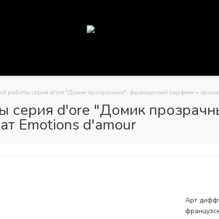
й работы серия d'ore "Домик прозрачный", французский парфюм + арома
 серия d'ore "Домик прозрачн
т Emotions d'amour
Арт диффу
французск