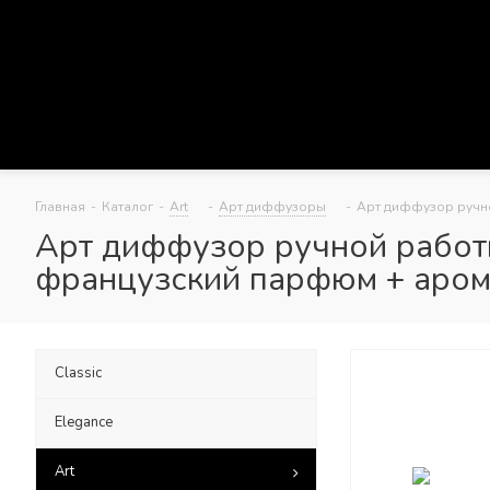
Главная
-
Каталог
-
Art
-
Арт диффузоры
-
Арт диффузор ручно
Арт диффузор ручной работы
французский парфюм + арома
Classic
Elegance
Art