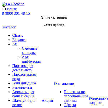
Войти
8 (800) 301-48-15
Заказать звонок
Схема проезда
Каталог
Classic
Elegance
Art
Сменные
капсулы
Арт
диффузоры
Парфюм для
дома и авто
Парфюмерная
вода
Гели для душа
О компании
Репелленты
Ароматы для
Политика по
бани и сауны
персональным
Корпорати
Шампуни для
Акции
данным
подарки
волос
Оферта