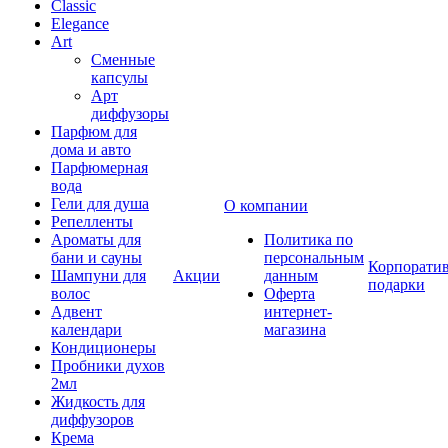
Classic
Elegance
Art
Сменные
капсулы
Арт
диффузоры
Парфюм для
дома и авто
Парфюмерная
вода
Гели для душа
О компании
Репелленты
Ароматы для
Политика по
бани и сауны
персональным
Корпорати
Шампуни для
Акции
данным
подарки
волос
Оферта
Адвент
интернет-
календари
магазина
Кондиционеры
Пробники духов
2мл
Жидкость для
диффузоров
Крема