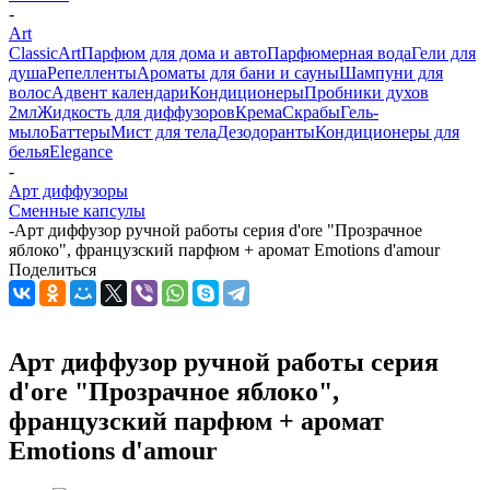
-
Art
Classic
Art
Парфюм для дома и авто
Парфюмерная вода
Гели для
душа
Репелленты
Ароматы для бани и сауны
Шампуни для
волос
Адвент календари
Кондиционеры
Пробники духов
2мл
Жидкость для диффузоров
Крема
Скрабы
Гель-
мыло
Баттеры
Мист для тела
Дезодоранты
Кондиционеры для
белья
Elegance
-
Арт диффузоры
Сменные капсулы
-
Арт диффузор ручной работы серия d'ore "Прозрачное
яблоко", французский парфюм + аромат Emotions d'amour
Поделиться
Арт диффузор ручной работы серия
d'ore "Прозрачное яблоко",
французский парфюм + аромат
Emotions d'amour