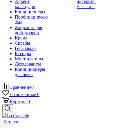
Адвент
интернет-
календари
магазина
Кондиционеры
Пробники духов
2мл
Жидкость для
диффузоров
Крема
Скрабы
Гель-мыло
Баттеры
Мист для тела
Дезодоранты
Кондиционеры
для белья
Сравнение
0
Отложенные
0
Корзина
0
Каталог