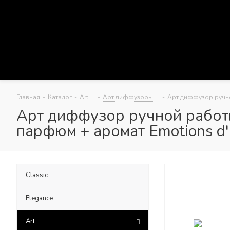
Главная
-
Каталог
-
Art
-
Арт диффузоры
-
Арт диффузор ручно
Арт диффузор ручной работы
парфюм + аромат Emotions d
Classic
Elegance
Art