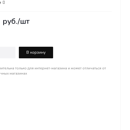
е
0
руб.
/шт
В корзину
вительна только для интернет-магазина и может отличаться от
ичных магазинах