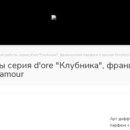
й работы серия d'ore "Клубника", французский парфюм + аромат Emotion
 серия d'ore "Клубника", фран
'amour
Арт диффу
парфюм + 