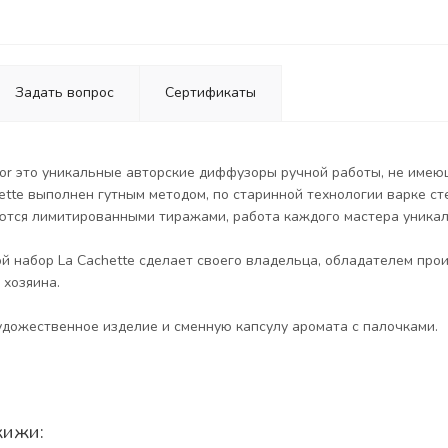
Задать вопрос
Сертификаты
 d'or это уникальные авторские диффузоры ручной работы, не имею
tte выполнен гутным методом, по старинной технологии варке ст
ются лимитированными тиражами, работа каждого мастера уникал
 набор La Cachette сделает своего владельца, обладателем прои
 хозяина.
удожественное изделие и сменную капсулу аромата с палочками.
жижи: