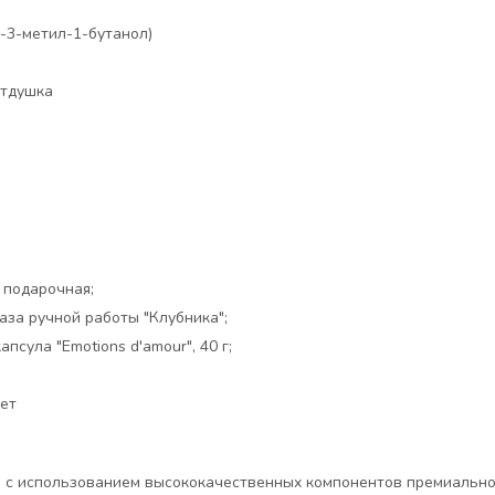
-3-метил-1-бутанол)
тдушка
:
 подарочная;
аза ручной работы "Клубника";
псула "Emotions d'amour", 40 г;
ет
 с использованием высококачественных компонентов премиально