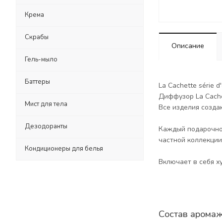
Крема
Скрабы
Описание
Гель-мыло
Баттеры
La Cachette série
Диффузор La Cache
Мист для тела
Все изделия созда
Дезодоранты
Каждый подарочной
частной коллекции
Кондиционеры для белья
Включает в себя х
Состав арома