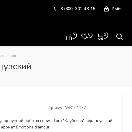
8 (800) 301-48-15
Войти
Заказать звонок
Схема проезда
0
0
0
s d'amour
цузский
Артикул:
WB101187
зор ручной работы серия d'ore "Клубника", французский
аромат Emotions d'amour