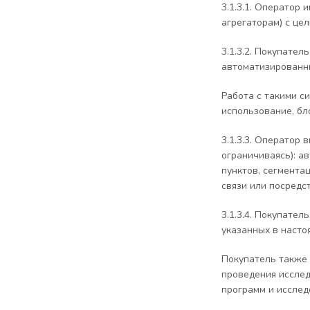
3.1.3.1. Оператор
агрегаторам) с це
3.1.3.2. Покупате
автоматизированны
Работа с такими с
использование, бл
3.1.3.3. Оператор
ограничиваясь): а
пунктов, сегмента
связи или посредс
3.1.3.4. Покупате
указанных в насто
Покупатель также 
проведения исслед
программ и исслед