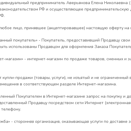
ндивидуальный предприниматель Аверьянова Елена Николаевна (
 законодательством РФ и осуществляющее предпринимательскую 
РФ.
 любое лицо, принявшее (акцептировавшее) настоящую оферту на 
анный покупатель» - Покупатель, предоставивший Продавцу свои
быть использованы Продавцом для оформления Заказа Покупателя
нет-магазин» - интернет-магазин по продаже товаров, сменных и з
кт купли-продажи (товары, услуги), не изъятый и не ограниченны
змещения в соответствующем разделе Интернет-магазина.
мленный Покупателем в Интернет-магазине запрос на покупку и д
едоставленный Продавцу посредством сети Интернет (электронна
 телефону.
ужба» - сторонняя организация, оказывающая услуги по доставке 