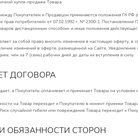
ничной купле-продаже Товара.
 между Покупателем и Продавцом применяются положения ГК РФ (в т
е прав потребителей» от 07.02.1992 г. № 2300-1, Постановление 
оваров дистанционным способом» и иные положения действующег
авляет за собой право вносить изменения в настоящую оферту, в с
личие изменений в оферте, размещенной на Сайте. Уведомление
нее, чем за 7 (семь) рабочих дней до даты их вступления в силу.
МЕТ ДОГОВОРА
едает, а Покупатель оплачивает и принимает Товары на условиях 
нности на Товар переходит к Покупателю в момент приемки Това
 Риск случайной гибели или повреждения Товара переходит к Пок
А И ОБЯЗАННОСТИ СТОРОН