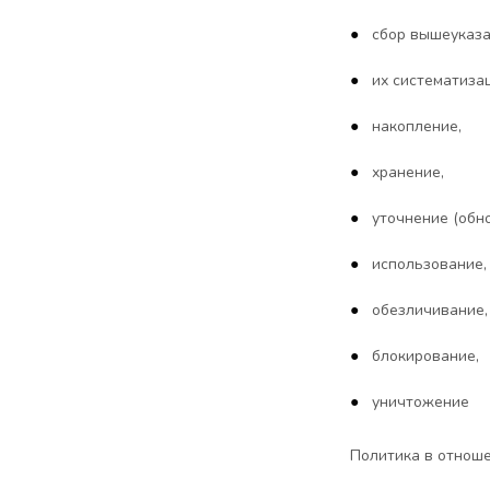
сбор вышеуказа
их систематизац
накопление,
хранение,
уточнение (обн
использование,
обезличивание,
блокирование,
уничтожение
Политика в отнош