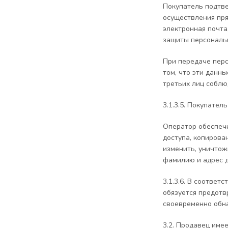
Покупатель подтве
осуществления пря
электронная почта
защиты персональ
При передаче пер
том, что эти данн
третьих лиц соблю
3.1.3.5. Покупате
Оператор обеспеч
доступа, копирова
изменить, уничтож
фамилию и адрес д
3.1.3.6. В соотве
обязуется предотв
своевременно обна
3.2. Продавец имее