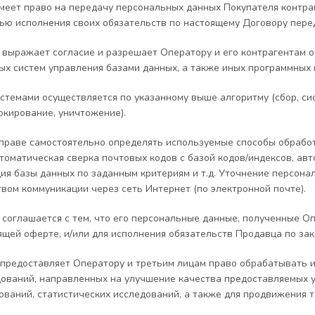
 имеет право на передачу персональных данных Покупателя конт
лью исполнения своих обязательств по настоящему Договору пере
ль выражает согласие и разрешает Оператору и его контрагента
х систем управления базами данных, а также иных программных и
истемами осуществляется по указанному выше алгоритму (сбор, сис
окирование, уничтожение).
 вправе самостоятельно определять используемые способы обрабо
втоматическая сверка почтовых кодов с базой кодов/индексов, а
ция базы данных по заданным критериям и т.д. Уточнение персон
твом коммуникации через сеть Интернет (по электронной почте).
ль соглашается с тем, что его персональные данные, полученные О
ящей оферте, и/или для исполнения обязательств Продавца по за
предоставляет Оператору и третьим лицам право обрабатывать 
ований, направленных на улучшение качества предоставляемых ус
ований, статистических исследований, а также для продвижения то