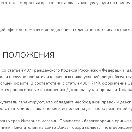
егатор» - сторонняя организация, оказывающая услуги по приёму
ей оферты термины и определения в единственном числе относят
Е ПОЛОЖЕНИЯ
ии со статьей 437 Гражданского Кодекса Российской Федерации (да
м, и в случае принятия изложенных ниже условий, лицо обязуется 
оящей оферте. В соответствии с статьи 438 ГК РФ, оформление З
яется равносильным заключению Договора купли-продажи Товара 
окупатель гарантируют, что обладают необходимой право- и деес
статочными для заключения и исполнения Договора розничной к
вары через Интернет-магазин, Покупатель безоговорочно принима
енный Покупателем на сайте Заказ Товара является подтвержден