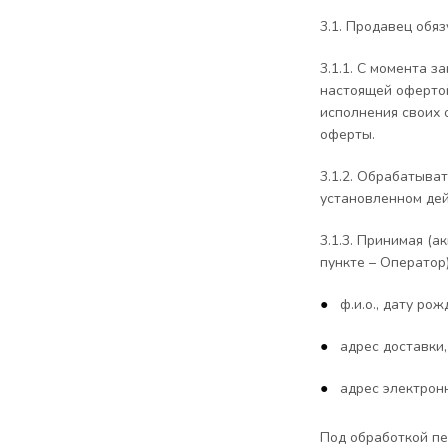
3.1. Продавец обяз
3.1.1. С момента 
настоящей офертой
исполнения своих 
оферты.
3.1.2. Обрабатыва
установленном де
3.1.3. Принимая (
пункте – Оператор
ф.и.о., дату рож
адрес доставки,
адрес электрон
Под обработкой пе