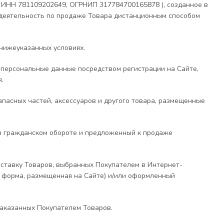
 ИНН 781109202649, ОГРНИП 317784700165878 ), созданное в
деятельность по продаже Товара дистанционным способом
нижеуказанных условиях.
 персональные данные посредством регистрации на Сайте,
.
апасных частей, аксессуаров и другого товара, размещенные
й в гражданском обороте и предложенный к продаже
оставку Товаров, выбранных Покупателем в Интернет-
я форма, размещенная на Сайте) и/или оформленный
заказанных Покупателем Товаров.