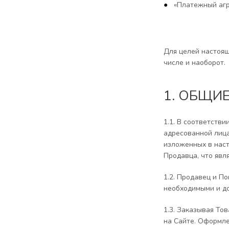
«Платежный агр
Для целей настоящ
числе и наоборот.
1. ОБЩИ
1.1. В соответств
адресованной лица
изложенных в наст
Продавца, что явл
1.2. Продавец и П
необходимыми и до
1.3. Заказывая То
на Сайте. Оформл