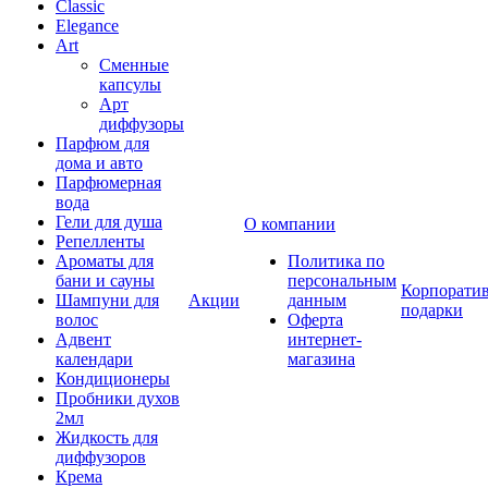
Classic
Elegance
Art
Сменные
капсулы
Арт
диффузоры
Парфюм для
дома и авто
Парфюмерная
вода
Гели для душа
О компании
Репелленты
Ароматы для
Политика по
бани и сауны
персональным
Корпорати
Шампуни для
Акции
данным
подарки
волос
Оферта
Адвент
интернет-
календари
магазина
Кондиционеры
Пробники духов
2мл
Жидкость для
диффузоров
Крема