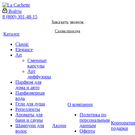
Войти
8 (800) 301-48-15
Заказать звонок
Схема проезда
Каталог
Classic
Elegance
Art
Сменные
капсулы
Арт
диффузоры
Парфюм для
дома и авто
Парфюмерная
вода
Гели для душа
О компании
Репелленты
Ароматы для
Политика по
бани и сауны
персональным
Корпорати
Шампуни для
Акции
данным
подарки
волос
Оферта