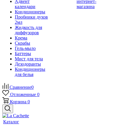
Адвент
интернет-
календари
магазина
Кондиционеры
Пробники духов
2мл
Жидкость для
диффузоров
Крема
Скрабы
Гель-мыло
Баттеры
Мист для тела
Дезодоранты
Кондиционеры
для белья
Сравнение
0
Отложенные
0
Корзина
0
Каталог