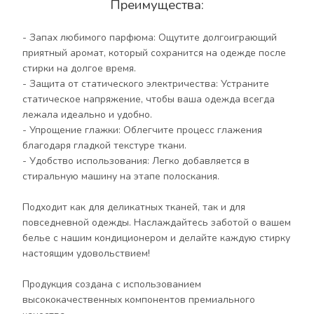
Преимущества:
высококачественных компонентов премиального
качества.
- Запах любимого парфюма: Ощутите долгоиграющий
приятный аромат, который сохранится на одежде после
Присутствуют ноты: юзу и гранат, лотос, магнолия
стирки на долгое время.
и пион, мускус, Махагони и амбра.
- Защита от статического электричества: Устраните
статическое напряжение, чтобы ваша одежда всегда
лежала идеально и удобно.
Способ применения:
- Упрощение глажки: Облегчите процесс глажения
благодаря гладкой текстуре ткани.
Перед применением флакон энергично
- Удобство использования: Легко добавляется в
встряхнуть!
стиральную машину на этапе полоскания.
Для машинной стирки: Добавить 50 мл в
Подходит как для деликатных тканей, так и для
отделение для кондиционера при загрузке 4-5 кг
повседневной одежды. Наслаждайтесь заботой о вашем
либо из расчёта 10 мл/кг.
белье с нашим кондиционером и делайте каждую стирку
настоящим удовольствием!
Для ручной стирки: после основной стирки
добавить средство из расчета около 30 мл на 10 л
Продукция создана с использованием
воды при последнем полоскании.
высококачественных компонентов премиального