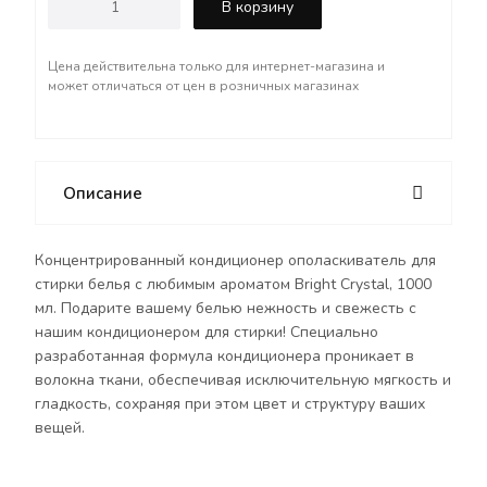
В корзину
Преимущества:
Цена действительна только для интернет-магазина и
- Запах любимого парфюма: Ощутите
может отличаться от цен в розничных магазинах
долгоиграющий приятный аромат, который
сохранится на одежде после стирки на долгое
время.
- Защита от статического электричества:
Описание
Устраните статическое напряжение, чтобы ваша
одежда всегда лежала идеально и удобно.
- Упрощение глажки: Облегчите процесс
Концентрированный кондиционер ополаскиватель для
глажения благодаря гладкой текстуре ткани.
стирки белья с любимым ароматом Bright Crystal, 1000
- Удобство использования: Легко добавляется в
мл. Подарите вашему белью нежность и свежесть с
стиральную машину на этапе полоскания.
нашим кондиционером для стирки! Специально
разработанная формула кондиционера проникает в
Подходит как для деликатных тканей, так и для
волокна ткани, обеспечивая исключительную мягкость и
повседневной одежды. Наслаждайтесь заботой о
гладкость, сохраняя при этом цвет и структуру ваших
вашем белье с нашим кондиционером и делайте
вещей.
каждую стирку настоящим удовольствием!
Продукция создана с использованием