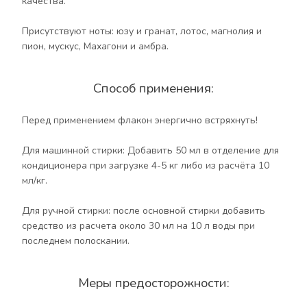
качества.
Меры предосторожности:
Присутствуют ноты: юзу и гранат, лотос, магнолия и
пион, мускус, Махагони и амбра.
Использовать только по назначению! Хранить в
плотно закрытой упаковке, отдельно от пищевых
продуктов, в недоступном для детей месте.
Способ применения:
Избегать попадания средства в глаза. В случае
попадания средства в глаза немедленно промыть
Перед применением флакон энергично встряхнуть!
их чистой водой.
Для машинной стирки: Добавить 50 мл в отделение для
Мерный стаканчик в подарок!
кондиционера при загрузке 4-5 кг либо из расчёта 10
мл/кг.
Для ручной стирки: после основной стирки добавить
средство из расчета около 30 мл на 10 л воды при
последнем полоскании.
Меры предосторожности: