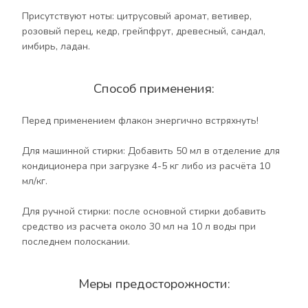
Присутствуют ноты: цитрусовый аромат, ветивер,
розовый перец, кедр, грейпфрут, древесный, сандал,
Меры предосторожности:
имбирь, ладан.
Использовать только по назначению! Хранить в
плотно закрытой упаковке, отдельно от пищевых
Способ применения:
продуктов, в недоступном для детей месте.
Избегать попадания средства в глаза. В случае
Перед применением флакон энергично встряхнуть!
попадания средства в глаза немедленно промыть
их чистой водой.
Для машинной стирки: Добавить 50 мл в отделение для
кондиционера при загрузке 4-5 кг либо из расчёта 10
Мерный стаканчик в подарок!
мл/кг.
Для ручной стирки: после основной стирки добавить
средство из расчета около 30 мл на 10 л воды при
последнем полоскании.
Меры предосторожности: