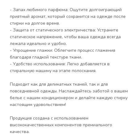
высококачественных компонентов премиального
- Запах любимого парфюма: Ощутите долгоиграющий
качества.
приятный аромат, который сохранится на одежде после
стирки на долгое время.
Присутствуют ноты: цитрусовый аромат, ветивер,
- Защита от статического электричества: Устраните
розовый перец, кедр, грейпфрут, древесный,
статическое напряжение, чтобы ваша одежда всегда
сандал, имбирь, ладан.
лежала идеально и удобно.
- Упрощение глажки: Облегчите процесс глажения
благодаря гладкой текстуре ткани.
Способ применения:
- Удобство использования: Легко добавляется в
стиральную машину на этапе полоскания.
Перед применением флакон энергично
встряхнуть!
Подходит как для деликатных тканей, так и для
повседневной одежды. Наслаждайтесь заботой о вашем
Для машинной стирки: Добавить 50 мл в
белье с нашим кондиционером и делайте каждую стирку
отделение для кондиционера при загрузке 4-5 кг
настоящим удовольствием!
либо из расчёта 10 мл/кг.
Продукция создана с использованием
Для ручной стирки: после основной стирки
высококачественных компонентов премиального
добавить средство из расчета около 30 мл на 10 л
качества.
воды при последнем полоскании.