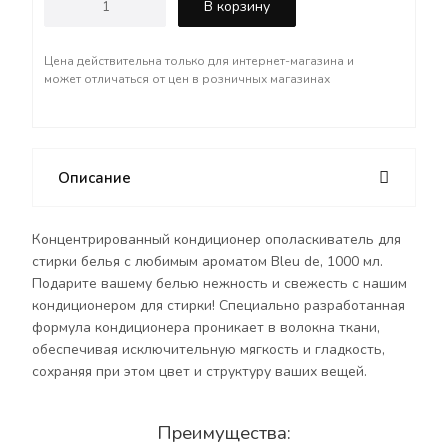
В корзину
Преимущества:
Цена действительна только для интернет-магазина и
- Запах любимого парфюма: Ощутите
может отличаться от цен в розничных магазинах
долгоиграющий приятный аромат, который
сохранится на одежде после стирки на долгое
время.
- Защита от статического электричества:
Описание
Устраните статическое напряжение, чтобы ваша
одежда всегда лежала идеально и удобно.
- Упрощение глажки: Облегчите процесс
Концентрированный кондиционер ополаскиватель для
глажения благодаря гладкой текстуре ткани.
стирки белья с любимым ароматом Bleu de, 1000 мл.
- Удобство использования: Легко добавляется в
Подарите вашему белью нежность и свежесть с нашим
стиральную машину на этапе полоскания.
кондиционером для стирки! Специально разработанная
формула кондиционера проникает в волокна ткани,
Подходит как для деликатных тканей, так и для
обеспечивая исключительную мягкость и гладкость,
повседневной одежды. Наслаждайтесь заботой о
сохраняя при этом цвет и структуру ваших вещей.
вашем белье с нашим кондиционером и делайте
каждую стирку настоящим удовольствием!
Преимущества:
Продукция создана с использованием