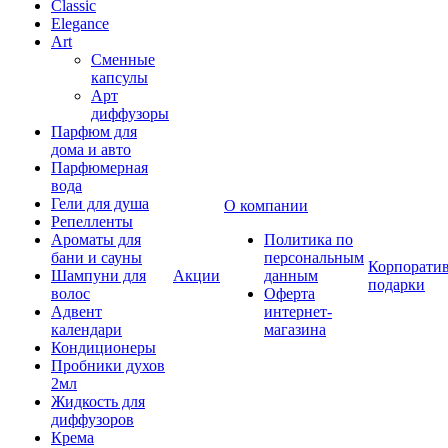
Classic
Elegance
Art
Сменные
капсулы
Арт
диффузоры
Парфюм для
дома и авто
Парфюмерная
вода
Гели для душа
О компании
Репелленты
Ароматы для
Политика по
бани и сауны
персональным
Корпорати
Шампуни для
Акции
данным
подарки
волос
Оферта
Адвент
интернет-
календари
магазина
Кондиционеры
Пробники духов
2мл
Жидкость для
диффузоров
Крема