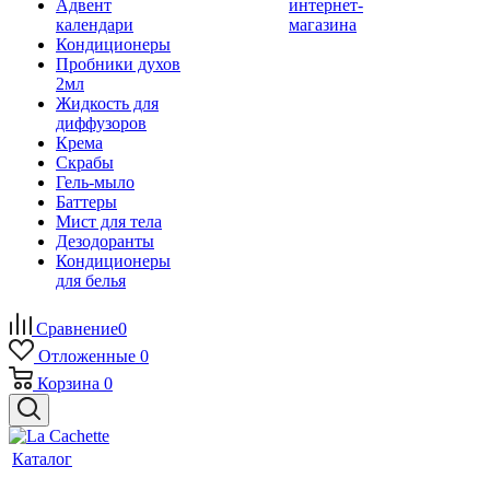
Адвент
интернет-
календари
магазина
Кондиционеры
Пробники духов
2мл
Жидкость для
диффузоров
Крема
Скрабы
Гель-мыло
Баттеры
Мист для тела
Дезодоранты
Кондиционеры
для белья
Сравнение
0
Отложенные
0
Корзина
0
Каталог