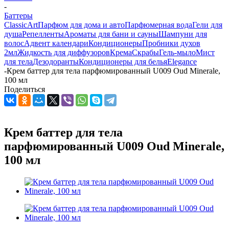
-
Баттеры
Classic
Art
Парфюм для дома и авто
Парфюмерная вода
Гели для
душа
Репелленты
Ароматы для бани и сауны
Шампуни для
волос
Адвент календари
Кондиционеры
Пробники духов
2мл
Жидкость для диффузоров
Крема
Скрабы
Гель-мыло
Мист
для тела
Дезодоранты
Кондиционеры для белья
Elegance
-
Крем баттер для тела парфюмированный U009 Oud Minerale,
100 мл
Поделиться
Крем баттер для тела
парфюмированный U009 Oud Minerale,
100 мл