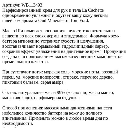
Артикул:
WB113493
Парфюмированный крем для рук и тела La Cachette
одновременно увлажнит и окутает вашу кожу легким
шлейфом аромата Oud Minerale от Tom Ford.
Масло Ши помогает восполнить недостаток питательных
веществ во всех слоях дермы и эпидермиса. Формула крем-
баттера мгновенно устраняет сухость и шелушения,
восстанавливает нормальный гидролипидный барьер,
сохраняя эффект увлажнения на длительное время. Продукция
создана с использованием высококачественных компонентов
премиального качества.
Присутствуют ноты: морская соль, морские ноты, розовый
перец, уд, морские водоросли, стиракс, перечное дерево,
пихтовый бальзам, серая амбра.
Состав: натуральные масла 99% (масло ши, масло манго,
масло авокадо), парфюмерная отдушка.
Способ применения: массажными движениями нанести
небольшое количество баттера на кожу до полного
впитывания. Применять можно в любое время дня по
необходимости.