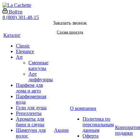
Войти
8 (800) 301-48-15
Заказать звонок
Схема проезда
Каталог
Classic
Elegance
Art
Сменные
капсулы
Арт
диффузоры
Парфюм для
дома и авто
Парфюмерная
вода
Гели для душа
О компании
Репелленты
Ароматы для
Политика по
бани и сауны
персональным
Корпорати
Шампуни для
Акции
данным
подарки
волос
Оферта