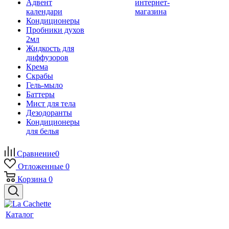
Адвент
интернет-
календари
магазина
Кондиционеры
Пробники духов
2мл
Жидкость для
диффузоров
Крема
Скрабы
Гель-мыло
Баттеры
Мист для тела
Дезодоранты
Кондиционеры
для белья
Сравнение
0
Отложенные
0
Корзина
0
Каталог