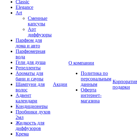
Classic
Elegance
Art
Сменные
капсулы
Арт
диффузоры
Парфюм для
дома и авто
Парфюмерная
вода
Гели для душа
О компании
Репелленты
Ароматы для
Политика по
бани и сауны
персональным
Корпорати
Шампуни для
Акции
данным
подарки
волос
Оферта
Адвент
интернет-
календари
магазина
Кондиционеры
Пробники духов
2мл
Жидкость для
диффузоров
Крема