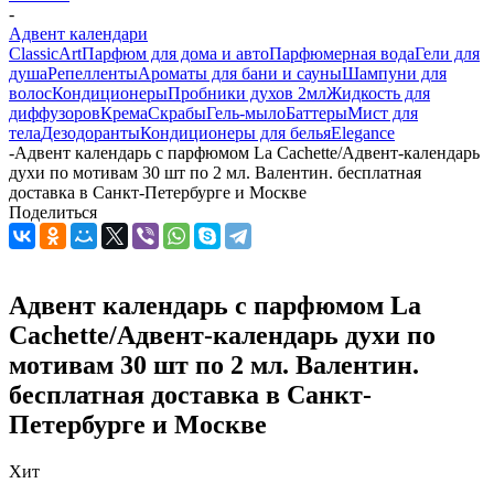
-
Адвент календари
Classic
Art
Парфюм для дома и авто
Парфюмерная вода
Гели для
душа
Репелленты
Ароматы для бани и сауны
Шампуни для
волос
Кондиционеры
Пробники духов 2мл
Жидкость для
диффузоров
Крема
Скрабы
Гель-мыло
Баттеры
Мист для
тела
Дезодоранты
Кондиционеры для белья
Elegance
-
Адвент календарь с парфюмом La Cachette/Адвент-календарь
духи по мотивам 30 шт по 2 мл. Валентин. бесплатная
доставка в Санкт-Петербурге и Москве
Поделиться
Адвент календарь с парфюмом La
Cachette/Адвент-календарь духи по
мотивам 30 шт по 2 мл. Валентин.
бесплатная доставка в Санкт-
Петербурге и Москве
Хит