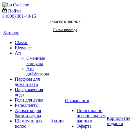
Войти
8 (800) 301-48-15
Заказать звонок
Схема проезда
Каталог
Classic
Elegance
Art
Сменные
капсулы
Арт
диффузоры
Парфюм для
дома и авто
Парфюмерная
вода
Гели для душа
О компании
Репелленты
Ароматы для
Политика по
бани и сауны
персональным
Корпорати
Шампуни для
Акции
данным
подарки
волос
Оферта