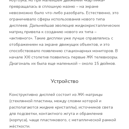
ноутбука, но при малейшем движении «картинка»
превращалась в сплошную мазню – на экране
невозможно было что-либо разобрать. Естественно, это
ограничивало сферы использования нового типа
дисплеев. Дальнейшая эволюция жидкокристаллических
матриц привела к созданию нового их типа –
«активного». Такие дисплеи уже лучше справлялись с
отображением на экране движущих объектов, и это
способствовало появлению стационарных мониторов. В
начале ХХI столетия появились первые ЖК телевизоры.
Диагональ их была еще маленькой – около 15 дюймов.
Устройство
Конструктивно дисплей состоит из ЖК-матрицы
(стеклянной пластины, между слоями которой и
располагаются жидкие кристаллы), источников света
для подсветки, контактного жгута и обрамления
(корпуса), чаще пластикового, с металлической рамкой
жёсткости.